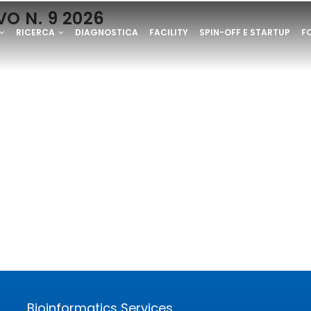
O N. 9 2026
ONE
RICERCA
DIAGNOSTICA
FACILITY
SPIN-OFF E STARTUP
F
E
RVATA
Bioinformatics Services