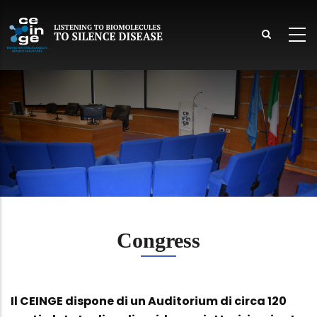
Skip
to
main
content
lish
Congress
Il CEINGE dispone di un Auditorium di circa 120