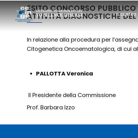
Salta
ESITO CONCORSO PUBBLICO P
NAVIGAZI
al
ATTIVITÀ DIAGNOSTICHE DE
IL CENTRO
PRINCIPAL
contenuto
principale
AREA RISE
In relazione alla procedura per l’assegnaz
Citogenetica Oncoematologica, di cui all
PALLOTTA Veronica
Il Presidente della Commissione
Prof. Barbara Izzo