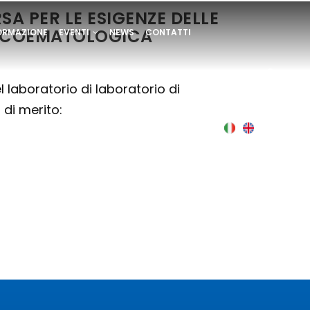
A PER LE ESIGENZE DELLE
ONCOEMATOLOGICA
ORMAZIONE
EVENTI
NEWS
CONTATTI
l laboratorio di laboratorio di
 di merito:
Italian
English