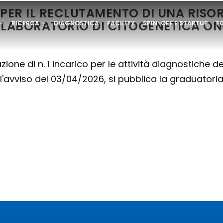
ER IL RECLUTAMENTO DI UNA RISORS
ONE
L LABORATORIO DI CITOGENETICA 
RICERCA
DIAGNOSTICA
FACILITY
SPIN-OFF E STARTUP
F
E
RVATA
ione di n. 1 incarico per le attività diagnostiche de
'avviso del 03/04/2026, si pubblica la graduatoria