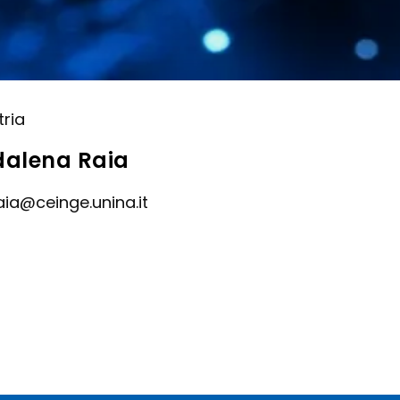
ria
alena Raia
aia@ceinge.unina.it