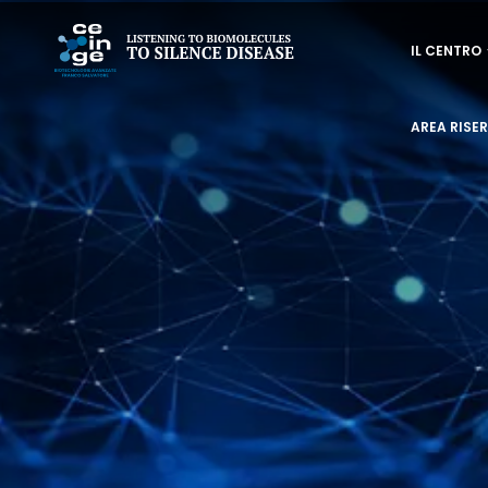
Salta
NAVIGAZI
al
IL CENTRO
PRINCIPAL
contenuto
principale
AREA RISE