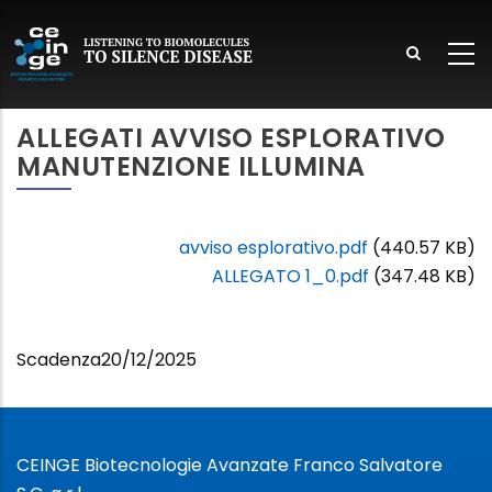
Salta
al
contenuto
principale
lish
ALLEGATI AVVISO ESPLORATIVO
MANUTENZIONE ILLUMINA
avviso esplorativo.pdf
(440.57 KB)
ALLEGATO 1_0.pdf
(347.48 KB)
Scadenza
20/12/2025
CEINGE Biotecnologie Avanzate Franco Salvatore