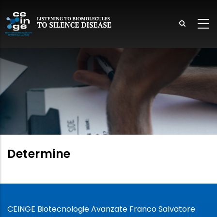
Salta
al
contenuto
principale
lish
Determine
CEINGE Biotecnologie Avanzate Franco Salvatore