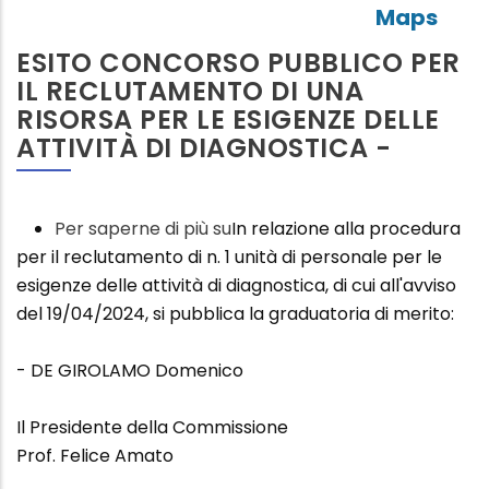
ESITO CONCORSO PUBBLICO PER
IL RECLUTAMENTO DI UNA
RISORSA PER LE ESIGENZE DELLE
ATTIVITÀ DI DIAGNOSTICA -
Per saperne di più su
Esito
In relazione alla procedura
per il reclutamento di n. 1 unità di personale per le
concorso
esigenze delle attività di diagnostica, di cui all'avviso
pubblico
del 19/04/2024, si pubblica la graduatoria di merito:
per
il
- DE GIROLAMO Domenico
reclutamento
di
Il Presidente della Commissione
una
Prof. Felice Amato
Risorsa
per