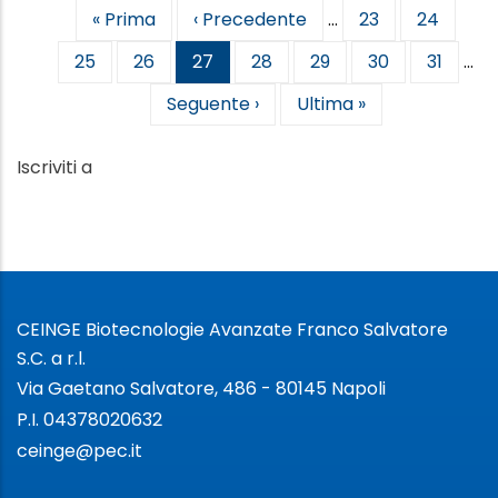
Prima
« Prima
Pagina
‹ Precedente
…
Pagina
23
Pagina
24
Paginazione
pagina
precedente
Pagina
25
Pagina
26
Pagina
27
Pagina
28
Pagina
29
Pagina
30
Pagina
31
…
attuale
Pagina
Seguente ›
Ultima
Ultima »
successiva
pagina
Iscriviti a
CEINGE Biotecnologie Avanzate Franco Salvatore
S.C. a r.l.
Via Gaetano Salvatore, 486 - 80145 Napoli
P.I. 04378020632
ceinge@pec.it