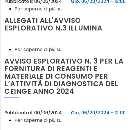
Pubblicato il: 06/06/2024
Gio, 06/20/2024 - 12:00
Per saperne di più su
Avviso
esplorativo
ALLEGATI ALL'AVVISO
n.
ESPLORATIVO N.3 ILLUMINA
4
per
la
Per saperne di più su
Allegati
fornitura
all'Avviso
AVVISO ESPLORATIVO N. 3 PER LA
di
esplorativo
FORNITURA DI REAGENTI E
reagenti
n.3
MATERIALE DI CONSUMO PER
e
Illumina
L’ATTIVITÀ DI DIAGNOSTICA DEL
materiale
CEINGE ANNO 2024
di
consumo
per
Pubblicato il: 06/06/2024
Gio, 06/20/2024 - 12:00
l’attività
Per saperne di più su
Avviso
di
esplorativo
diagnostica