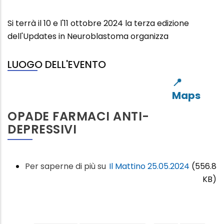
Si terrà il 10 e l'11 ottobre 2024 la terza edizione
dell'Updates in Neuroblastoma organizza
LUOGO DELL'EVENTO
OPADE FARMACI ANTI-
DEPRESSIVI
Per saperne di più su
Opade
Il Mattino 25.05.2024
(556.8
farmaci
KB)
anti-
depressivi