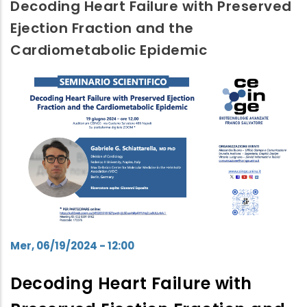
Decoding Heart Failure with Preserved
n.
del
Ejection Fraction and the
3
CEINGE
Cardiometabolic Epidemic
per
anno
la
2024
fornitura
di
reagenti
e
materiale
di
consumo
per
l’attività
di
Mer, 06/19/2024 - 12:00
diagnostica
Decoding Heart Failure with
del
CEINGE