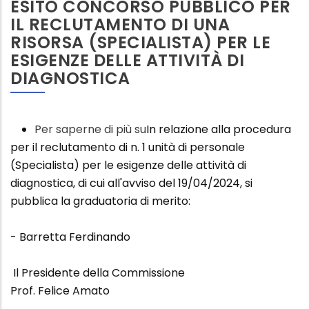
ESITO CONCORSO PUBBLICO PER
le
IL RECLUTAMENTO DI UNA
esigenze
RISORSA (SPECIALISTA) PER LE
delle
ESIGENZE DELLE ATTIVITÀ DI
attività
DIAGNOSTICA
di
diagnostica
-
Per saperne di più su
Esito
In relazione alla procedura
per il reclutamento di n. 1 unità di personale
concorso
(Specialista) per le esigenze delle attività di
pubblico
diagnostica, di cui all'avviso del 19/04/2024, si
per
pubblica la graduatoria di merito:
il
reclutamento
- Barretta Ferdinando
di
una
Il Presidente della Commissione
Risorsa
Prof. Felice Amato
(Specialista)
per