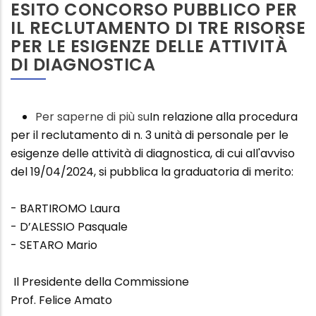
ESITO CONCORSO PUBBLICO PER
le
IL RECLUTAMENTO DI TRE RISORSE
esigenze
PER LE ESIGENZE DELLE ATTIVITÀ
delle
DI DIAGNOSTICA
attività
di
diagnostica
Per saperne di più su
Esito
In relazione alla procedura
per il reclutamento di n. 3 unità di personale per le
concorso
esigenze delle attività di diagnostica, di cui all'avviso
pubblico
del 19/04/2024, si pubblica la graduatoria di merito:
per
il
- BARTIROMO Laura
reclutamento
- D’ALESSIO Pasquale
di
- SETARO Mario
tre
Risorse
Il Presidente della Commissione
per
Prof. Felice Amato
le