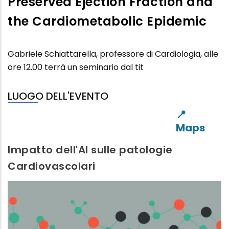
Preserved Ejection Fraction and
anno
the Cardiometabolic Epidemic
2024
Gabriele Schiattarella, professore di Cardiologia, alle
ore 12.00 terrà un seminario dal tit
LUOGO DELL'EVENTO
Impatto dell'AI sulle patologie
Cardiovascolari