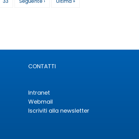
a
Pagina
33
Pagina
Seguente ›
Ultima
Ultima »
successiva
pagina
CONTATTI
Intranet
Webmail
Iscriviti alla newsletter