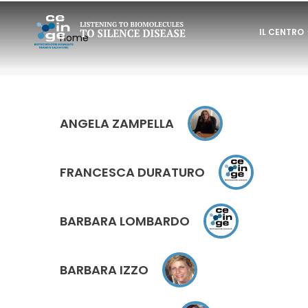
Salta
NAVIGAZI
al
IL CENTRO
Home
PRINCIPAL
Briciole
contenuto
di
principale
AREA RISE
pane
ANGELA ZAMPELLA
FRANCESCA DURATURO
BARBARA LOMBARDO
BARBARA IZZO