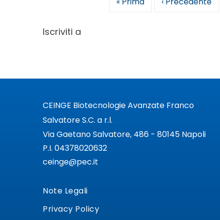
Prima
« Prima
Pagina
‹ Precedente
Paginazione
pagina
precedente
Iscriviti a
CEINGE Biotecnologie Avanzate Franco
Salvatore S.C. a r.l.
Via Gaetano Salvatore, 486 - 80145 Napoli
P.I. 04378020632
ceinge@pec.it
Note Legali
Privacy Policy