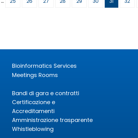
…
Pagina
25
Pagina
26
Pagina
27
Pagina
28
Pagina
29
Pagina
30
Pagina
31
Pagin
32
attuale
Bioinformatics Services
Meetings Rooms
Bandi di gara e contratti
Certificazione e
Accreditamenti
Amministrazione trasparente
Whistleblowing