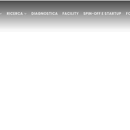
ONE
RICERCA
DIAGNOSTICA
FACILITY
SPIN-OFF E STARTUP
F
E
RVATA