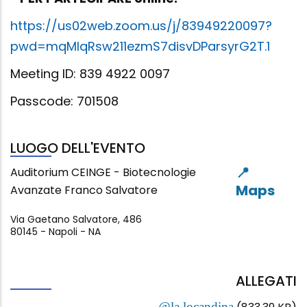
https://us02web.zoom.us/j/83949220097?
pwd=mqMlqRsw211ezmS7disvDParsyrG2T.1
Meeting ID: 839 4922 0097
Passcode: 701508
LUOGO DELL'EVENTO
Auditorium CEINGE - Biotecnologie
Avanzate Franco Salvatore
Via Gaetano Salvatore, 486
80145
-
Napoli
-
NA
ALLEGATI
@la locandina