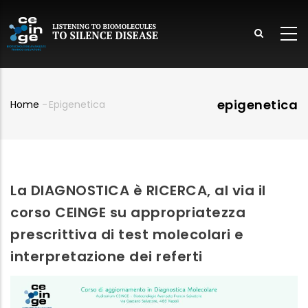
Salta
al
contenuto
principale
lish
epigenetica
Home
-
Epigenetica
Briciole
di
pane
La DIAGNOSTICA è RICERCA, al via il
corso CEINGE su appropriatezza
prescrittiva di test molecolari e
interpretazione dei referti