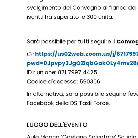
svolgimento del Convegno al fianco dei r
iscritti ha superato le 300 unità.
Sarà possibile per tutti seguire il
Conveg
👉
https://us02web.zoom.us/j/87179
pwd=0Jpvpy3JgOZlqbGakOLy4mv28n
ID riunione: 871 7997 4425
Codice d’accesso: 590366
In alternativa, sarà possibile seguire l'e
Facebook della DS Task Force.
LUOGO DELL'EVENTO
Aula Magna ‘Gaetano Salvatore’ Scuola 