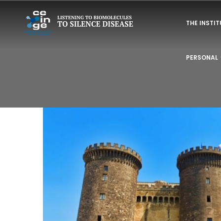
Skip
NAVIGAZI
to
THE INSTI
PRINCIPAL
main
content
PERSONAL