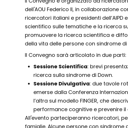
Il Convegno è organizzato da ricercatori
dell'AOU Federico II, in collaborazione co
ricercatori italiani e presidenti dell’AI
scientifico sulle tematiche e la ricerca s
promuovere la ricerca scientifica e diff
della vita delle persone con sindrome di
Il Convegno sarà articolato in due parti:
Sessione Scientifica
: brevi presentaz
ricerca sulla sindrome di Down.
Sessione Divulgativa
: due tavole ro
emerse dalla Conferenza Internazion
l’altra sul modello FINGER, che descriv
performance cognitive e prevenire il 
All'evento parteciperanno ricercatori, p
famiglie. Alcune persone con sindrome 