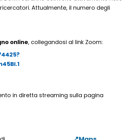
icercatori. Attualmente, il numero degli
no online
, collegandosi al link Zoom:
974425?
45BI.1
vento in diretta streaming sulla pagina
di