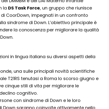
 del DMMBM e del DAI Materno Infantile
n la
DS Task Force
, un gruppo che riunisce
PD e di CoorDown, impegnati in un confronto
ulla sindrome di Down. L’obiettivo principale è
ondere la conoscenza per migliorare la qualità
 Down.
ioni in lingua italiana su diversi aspetti della
tonde, una sulle principali novità scientifiche
ale T21RS tenutasi a Roma lo scorso giugno e
e cinque stili di vita per migliorare le
declino cognitivo.
ersone con sindrome di Down e le loro
di Down saranno coinvolte attivamente nello