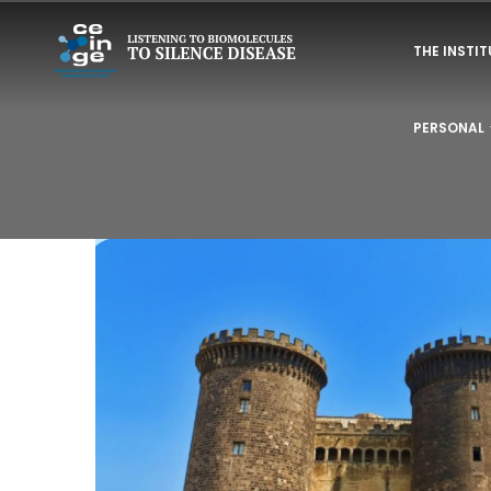
Skip
NAVIGAZI
to
THE INSTI
PRINCIPAL
main
content
PERSONAL