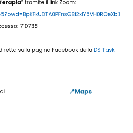
 Terapia
” tramite il link Zoom:
655?pwd=BpKFkUDTA0PFnsGBi2xiY5VH0ROeXb.1
ccesso: 710738
 diretta sulla pagina Facebook della
DS Task
di