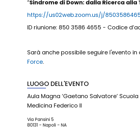
“
Sindrome di Down: dalla Ricerca alla
https://us02web.zoom.us/j/85035864
ID riunione: 850 3586 4655 - Codice d’a
Sarà anche possibile seguire l'evento in
Force
.
LUOGO DELL'EVENTO
Aula Magna ‘Gaetano Salvatore’ Scuola 
Medicina Federico II
Via Pansini 5
80131
-
Napoli
-
NA