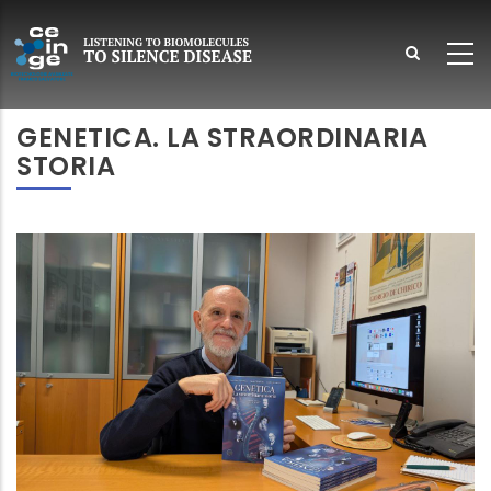
Skip
to
main
content
lish
GENETICA. LA STRAORDINARIA
STORIA